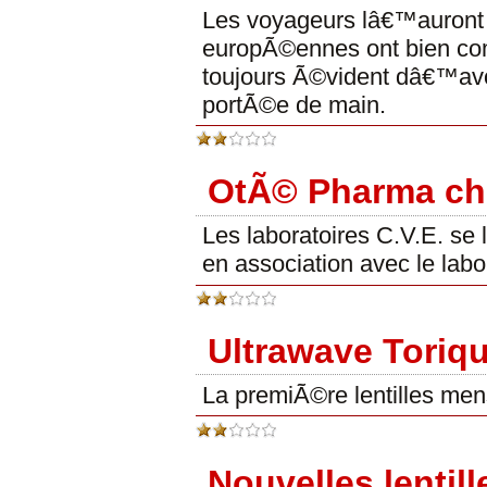
Les voyageurs lâ€™auront 
europÃ©ennes ont bien co
toujours Ã©vident dâ€™av
portÃ©e de main.
OtÃ© Pharma ch
Les laboratoires C.V.E. se l
en association avec le la
Ultrawave Toriq
La premiÃ©re lentilles mens
Nouvelles lentil