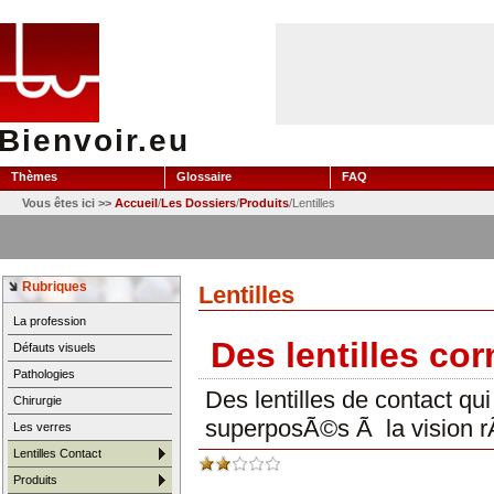
Bienvoir.eu
Thèmes
Glossaire
FAQ
Vous êtes ici >>
Accueil
/
Les Dossiers
/
Produits
/Lentilles
Rubriques
Lentilles
La profession
Des lentilles c
Défauts visuels
Pathologies
Des lentilles de contact q
Chirurgie
superposÃ©s Ã la vision r
Les verres
Lentilles Contact
Produits