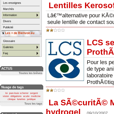
Lentilles Kerosof
Les enseignes
Marchés
Lâ€™alternative pour KÃ©ra
Information
seule lentille de contact 
Divers
Publicité
Les + de Bienvoir.eu
LCS se
Glossaire
Galeries
Proth
Faq
Pour les p
de type an
ACTUS
Toutes les brèves
laboratoir
ProthÃ©ti
Nuage de tags
loi
jean-louis scherrer
sergent
vision
obligations
acuite
medicine
La SÃ©curitÃ© Me
clinique
lunettes
juridique
Tous les tags
hydrogel
09/10/2007