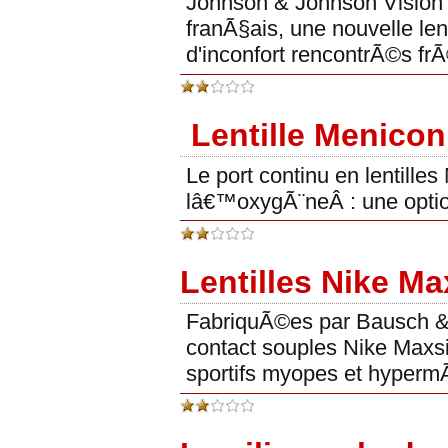
Johnson & Johnson Vision 
franÃ§ais, une nouvelle le
d'inconfort rencontrÃ©s fr
Lentille Menicon
Le port continu en lentille
lâ€™oxygÃ¨neÂ : une option
Lentilles Nike Ma
FabriquÃ©es par Bausch & L
contact souples Nike Maxsig
sportifs myopes et hyperm