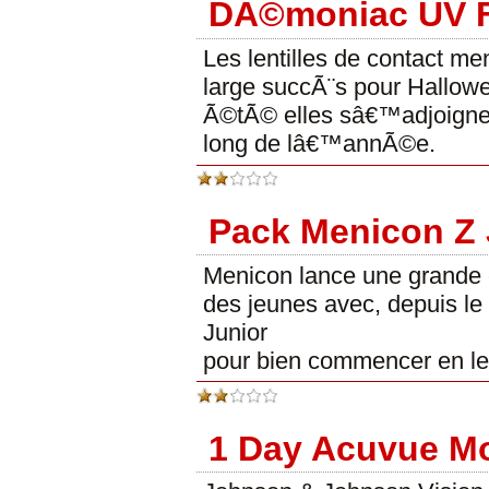
DÃ©moniac UV F
Les lentilles de contact m
large succÃ¨s pour Hallowe
Ã©tÃ© elles sâ€™adjoigne
long de lâ€™annÃ©e.
Pack Menicon Z 
Menicon lance une grande
des jeunes avec, depuis le
Junior
pour bien commencer en le
1 Day Acuvue Mo