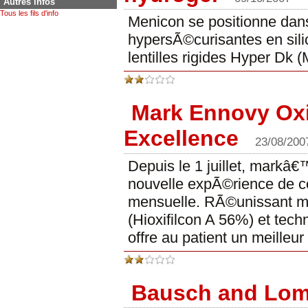
Autres infos
Tous les fils d'info
Menicon se positionne dans
hypersÃ©curisantes en sil
lentilles rigides Hyper Dk 
Mark Ennovy Oxif
Excellence
23/08/200
Depuis le 1 juillet, mark
nouvelle expÃ©rience de co
mensuelle. RÃ©unissant m
(Hioxifilcon A 56%) et tech
offre au patient un meilleur
Bausch and Lom