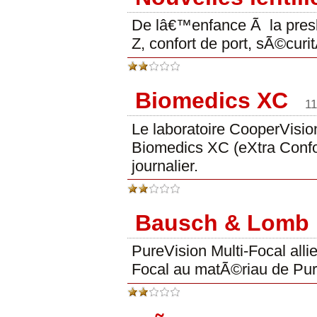
De lâ€™enfance Ã la presb
Z, confort de port, sÃ©curi
Biomedics XC
11
Le laboratoire CooperVisio
Biomedics XC (eXtra Confo
journalier.
Bausch & Lomb P
PureVision Multi-Focal all
Focal au matÃ©riau de Pur