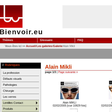
Bienvoir.eu
Thèmes
Glossaire
FAQ
Vous êtes ici >>
Accueil
/
Les galeries
/
Galerie
/Alain Mikli
Rubriques
Alain Mikli
page 1/3
|
Page suivante »
La profession
Défauts visuels
Pathologies
Chirurgie
Les verres
Alain MIKLI
Lentilles Contact
02/02/2005 [vue 10829 fois]
02/02/20
Produits