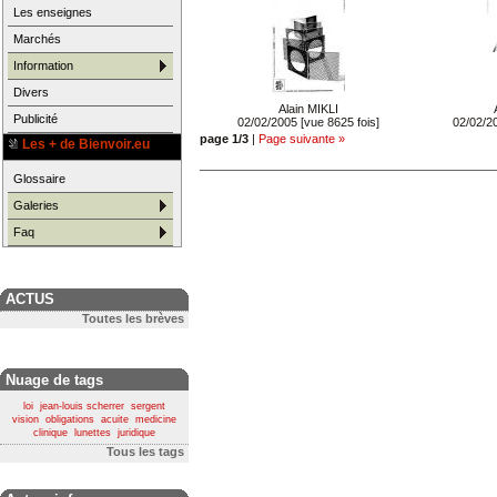
Les enseignes
Marchés
Information
Divers
Alain MIKLI
Publicité
02/02/2005 [vue 8625 fois]
02/02/20
page 1/3
|
Page suivante »
Les + de Bienvoir.eu
Glossaire
Galeries
Faq
ACTUS
Toutes les brèves
Nuage de tags
loi
jean-louis scherrer
sergent
vision
obligations
acuite
medicine
clinique
lunettes
juridique
Tous les tags