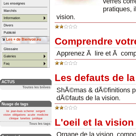
verres corr
Les enseignes
pratiques, 
Marchés
vision.
Information
Divers
Publicité
Comprendre votr
Les + de Bienvoir.eu
Glossaire
Apprenez Ã lire et Ã com
Galeries
Faq
Les defauts de la
ACTUS
Toutes les brèves
ShÃ©mas & dÃ©finitions pr
dÃ©fauts de la vision.
Nuage de tags
loi
jean-louis scherrer
sergent
vision
obligations
acuite
medicine
L'oeil et la vision
clinique
lunettes
juridique
Tous les tags
Organe de la vision, compo