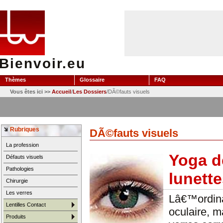
Bienvoir.eu
Thèmes
Glossaire
FAQ
Vous êtes ici >>
Accueil
/
Les Dossiers
/DÃ©fauts visuels
Rubriques
DÃ©fauts visuels
La profession
Yoga d
Défauts visuels
Pathologies
lunett
Chirurgie
Les verres
Lâ€™ordina
Lentilles Contact
oculaire, m
Produits